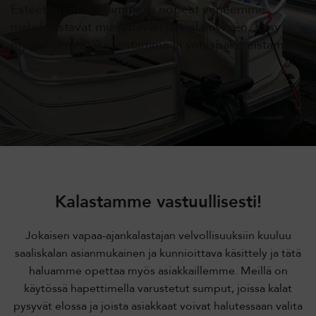
Esteettömät lauttamme ja nopeat veneemme
mahdollistavat miellyttävän järvielämyksen. Kysy
myös elämyspaketeistamme ja yrityspaketeistamme!
Kalastamme vastuullisesti!
Jokaisen vapaa-ajankalastajan velvollisuuksiin kuuluu
saaliskalan asianmukainen ja kunnioittava käsittely ja tätä
haluamme opettaa myös asiakkaillemme. Meillä on
käytössä hapettimella varustetut sumput, joissa kalat
pysyvät elossa ja joista asiakkaat voivat halutessaan valita