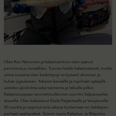
Olen Kari Nenonen ja kalastusintoni olen saanut
perintönä jo isoisältäni. Tunnen kaikki kalastustavat, mutta
viime vuosina olen keskittynyt erityisesti ahvenen ja
kuhan jigaukseen. Aikaisin keväällä ja myöhään syksyllä
uistelen järvilohta sekä taimenta ja talvella pilkin.
Kalastusoppaan ammattitutkinnon suoritin Salpausselän
alueella. Olen kalastanut Etelä-Päijänteellä ja Vesijärvellä
20 vuotta ja oppinut sinä aikana tuntemaan eri kalalajien
parhaat saalispaikat. Toimin myös Kalastus- ja Majoitus