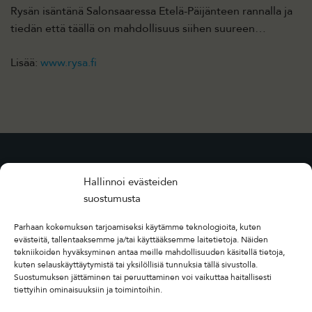
Rysän isäntänä Salonsaaressa Etelä-Päijänteen rannalla ja
tiedän että täällä on mahdollisuus siihen suureen…
Lisää:
www.rysa.fi
Hallinnoi evästeiden
suostumusta
Parhaan kokemuksen tarjoamiseksi käytämme teknologioita, kuten
evästeitä, tallentaaksemme ja/tai käyttääksemme laitetietoja. Näiden
tekniikoiden hyväksyminen antaa meille mahdollisuuden käsitellä tietoja,
kuten selauskäyttäytymistä tai yksilöllisiä tunnuksia tällä sivustolla.
Toteutettu Salpausselkä Pro Fishing -
Suostumuksen jättäminen tai peruuttaminen voi vaikuttaa haitallisesti
tiettyihin ominaisuuksiin ja toimintoihin.
yritysryhmähankkeessa. Salpausselkä Pro Fishing-