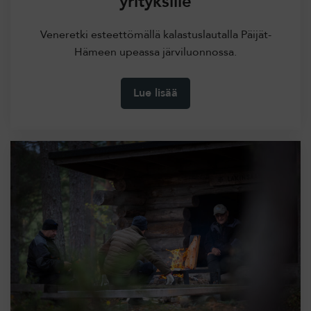
yrityksille
Veneretki esteettömällä kalastuslautalla Päijät-
Hämeen upeassa järviluonnossa.
Lue lisää